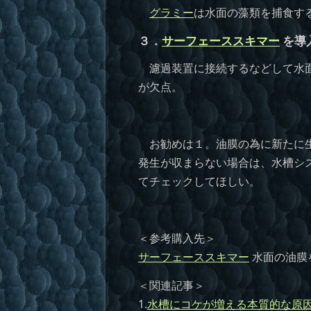
グラミー
は水面の藻類を捕食す
３．
サーフェーススキマー
を導入
濾過装置に接続するなどして水面
が欠点。
お勧めは１。油膜の為に新たに生
発生が収まらない場合は、水槽シ
てチェックしてほしい。
＜参考購入先＞
サーフェーススキマー
水面の油膜
＜関連記事＞
1.
水槽にコケが増える本質的な原