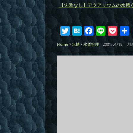
【失敗なし】アクアリウムの水槽
T
H
F
Li
P
w
at
a
n
o
Home
>
水槽・水質管理
| 2001/01/19
創
itt
e
c
e
ck
er
n
e
et
a
b
o
o
k