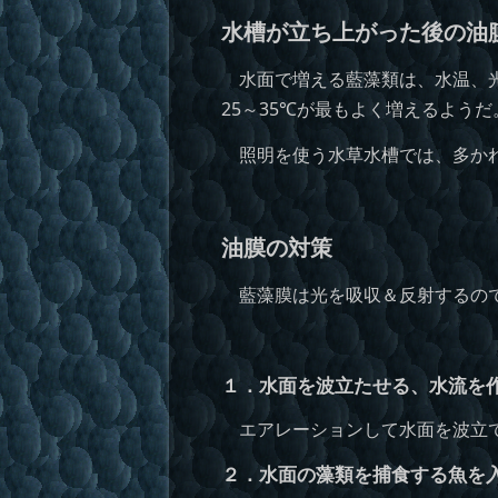
水槽が立ち上がった後の油
水面で増える藍藻類は、水温、光
25～35℃が最もよく増えるようだ
照明を使う水草水槽では、多かれ
油膜の対策
藍藻膜は光を吸収＆反射するので
１．水面を波立たせる、水流を
エアレーションして水面を波立て
２．水面の藻類を捕食する魚を