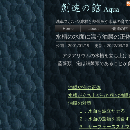
洗車スポンジ濾材と熱帯魚や水草の育て
コンテンツへスキップ
Home
about
>創造の館
水槽の水面に漂う油膜の正
公開：
2001/01/19
更新：
2022/03/18
アクアリウムの水槽を立ち上げる
藍藻類、泡は細菌類であることが
油膜や泡の正体
水槽が立ち上がった後の油膜
油膜の対策
１．水面を波立たせる、
２．水面の藻類を捕食す
３．サーフェーススキマー を