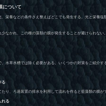
膜について
、栄養などの条件さえ整えばどこでも発生する。光と栄養塩
。
少なかれ、この種の藻類の膜が発生することが避けられない
、水草水槽では除く必要がある。いくつかの対策をご紹介す
作る
たり、ろ過装置の排水を利用して流れを作ると藍藻類の膜が
入れる