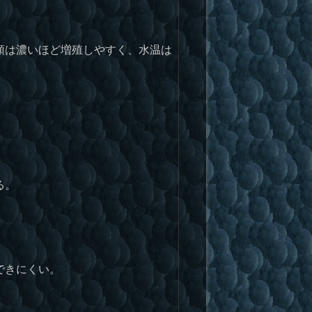
類は濃いほど増殖しやすく、水温は
。
る。
できにくい。