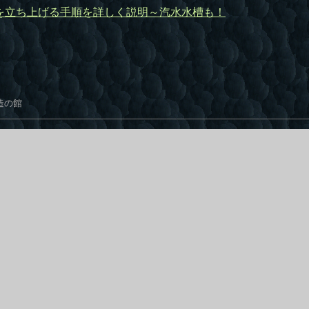
を立ち上げる手順を詳しく説明～汽水水槽も！
共
有
造の館