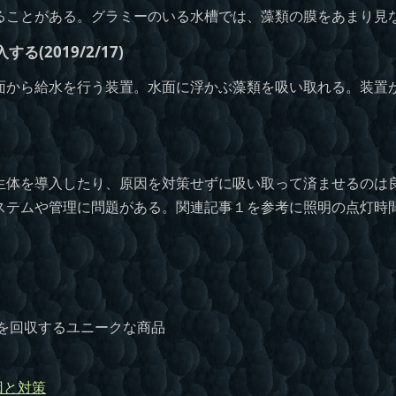
ることがある。グラミーのいる水槽では、藻類の膜をあまり見
する(2019/2/17)
から給水を行う装置。水面に浮かぶ藻類を吸い取れる。装置
体を導入したり、原因を対策せずに吸い取って済ませるのは
ステムや管理に問題がある。関連記事１を参考に照明の点灯時
を回収するユニークな商品
因と対策