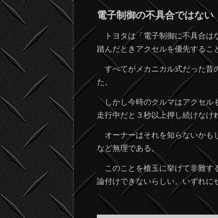
電子制御の不具合ではない
トヨタは「電子制御に不具合はな
踏んだときアクセルを優先するこ
すべてがメカニカル式だった昔の
た。
しかし今時のクルマはアクセルも
走行中だと３秒以上押し続けなけ
オーナーはそれを知らないかもし
など無理である。
このことを槍玉に挙げて非難する
論付けできないらしい。いずれに