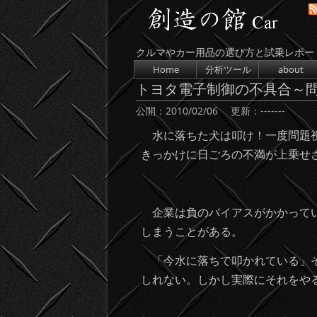
クルマやカー用品の選び方と試乗レポー
コンテンツへスキップ
Home
分析ツール
about
トヨタ電子制御の不具合～
公開：
2010/02/06
更新：
-------
水に落ちた犬は叩け！一度問題視
きっかけに日ごろの不満が上乗せ
「
企業は負のバイアスがかかってい
しまうことがある。
「今水に落ちて叩かれている」そ
しれない。しかし実際にそれをや