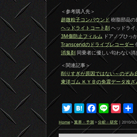
＜参考購入先＞
超微粒子コンパウンド
樹脂部品の
ヘッドライトコート剤
ヘッドライ
3M傷防止フィルム
ドアノブひっ
Transcendのドライブレコーダー
消臭剤
同乗者に優しい匂わない消
＜関連記事＞
削りすぎが原因ではない～のぞみ
東洋ゴム ＫＹＢの免震データ改
T
H
F
Li
P
w
at
a
n
o
Home
>
業界・予測
>
分析・研究
| 2010/
itt
e
c
e
ck