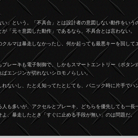
い」という。「不具合」とは設計者の意図しない動作をいう
とが「元々意図した動作」であるなら、不具合とは言わない。
クルマは暴走しなかったし、何か起っても最悪キーを回して
ブレーキも電子制御で、しかもスマートエントリー（ボタン
ればエンジンが切れないシロモノらしい。
れないし、たとえ知ってたとしても、パニック時に片手でハ
人も多いが、アクセルとブレーキ、どちらを優先しても一長
せよ、暴走したとき「すぐに止める手段が無い」のは問題だ。