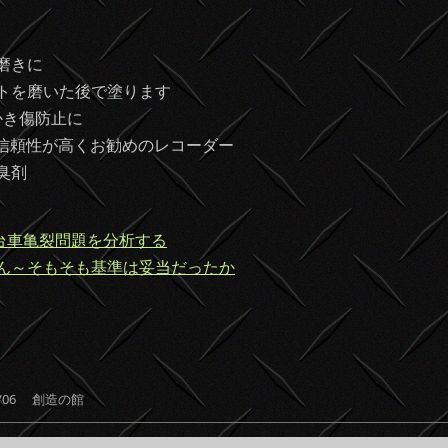
磨きに
トを磨いた後で塗ります
かき傷防止に
信頼性が高くお勧めのレコーダー
臭剤
台車亀裂問題を分析する
ざん～そもそも基準は妥当だったか
共
有
02/06
創造の館