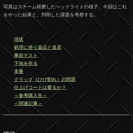
写真はスチーム研磨したヘッドライトの様子。今回はこれ
をやった結果と、判明した課題を考察する。
現状
処理に使う薬品と道具
事前テスト
下地を作る
本番
クラック（ひび割れ）の問題
仕上げコートは要るか？
＜参考購入先＞
＜関連記事＞