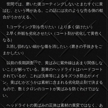
世間では、磨いた後コーティングしないとまたすぐに黄
ばむ、という噂がある。この話には次のような売る側の都
合がうかがえる。
1.コーティング剤を売りたい（より多く儲けたい）
2.早く外観を劣化させたい（コート剤が劣化して黄色く
なる）
3.消し切れない細かな傷を消したい（磨きの手抜きをご
まかしたい）
[1]
以前の長期調査
で、黄ばみに紫外線はあまり関係しな
いことが解っている。新車のヘッドライトはハードコート
されているが、これは洗車等によるキズつき防止がメイ
ン。黄ばむかどうかは素材に含まれる劣化防止剤で決まる
もので、数ミクロンのコートが黄ばみを防ぐわけではな
い。
ヘッドライトの黄ばみの正体は素材の黄変ではなく、あ