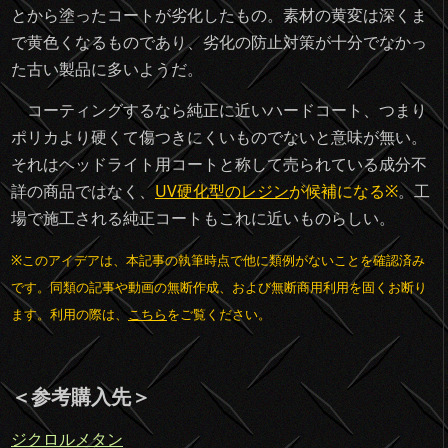
とから塗ったコートが劣化したもの。素材の黄変は深くま
で黄色くなるものであり、劣化の防止対策が十分でなかっ
た古い製品に多いようだ。
コーティングするなら純正に近いハードコート、つまり
ポリカより硬くて傷つきにくいものでないと意味が無い。
それはヘッドライト用コートと称して売られている成分不
詳の商品ではなく、
UV硬化型のレジン
が候補になる※
。工
場で施工される純正コートもこれに近いものらしい。
※このアイデアは、本記事の執筆時点で他に類例がないことを確認済み
です。同類の記事や動画の無断作成、および無断商用利用を固くお断り
ます。利用の際は、
こちら
をご覧ください。
＜参考購入先＞
ジクロルメタン