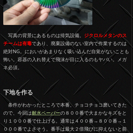
写真の背景にあるものは排気設備。
ジクロルメタンのス
チームは有毒
であり、廃棄設備のない室内で作業するのは
絶対NG。においがあまりなく吸い込んだ自覚がないことも
怖い。容器の入れ替えで飛沫が目に入るのもヤバい。メガ
ネ必須。
下地を作る
条件がわかったところで本番。チョコチョコ磨いてきた
ので、今回は
耐水ペーパー
の８００番で大まかなキズをと
り１０００番で仕上げる。通常は４００番→８００番→１
０００番でよさそう。番手は最大２倍飛びに抑えないと前