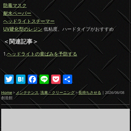
防毒マスク
耐水ペーパー
ヘッドライトスチーマー
UV硬化型のレジン
低粘度、ハードタイプがおすすめ
＜関連記事＞
1.
ヘッドライトの黄ばみを予防する
T
H
F
Li
P
共
w
at
a
n
o
有
Home
>
メンテナンス
,
洗車・クリーニング
>
長持ちさせる
| 2026/06/08
itt
e
c
e
ck
創造館
er
n
e
et
a
b
o