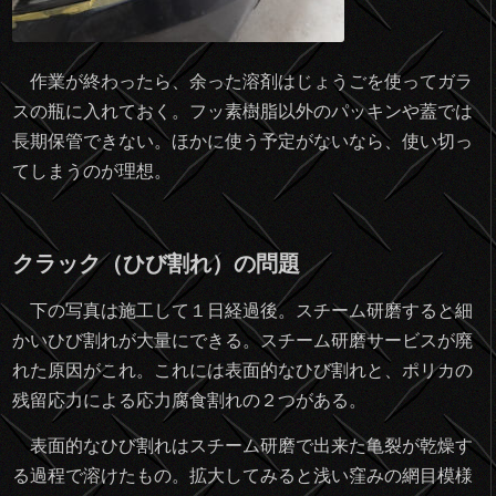
作業が終わったら、余った溶剤はじょうごを使ってガラ
スの瓶に入れておく。フッ素樹脂以外のパッキンや蓋では
長期保管できない。ほかに使う予定がないなら、使い切っ
てしまうのが理想。
クラック（ひび割れ）の問題
下の写真は施工して１日経過後。スチーム研磨すると細
かいひび割れが大量にできる。スチーム研磨サービスが廃
れた原因がこれ。これには表面的なひび割れと、ポリカの
残留応力による応力腐食割れの２つがある。
表面的なひび割れはスチーム研磨で出来た亀裂が乾燥す
る過程で溶けたもの。拡大してみると浅い窪みの網目模様