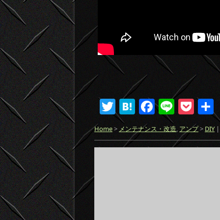
T
H
F
Li
P
w
at
a
n
o
Home
>
メンテナンス・改造
,
アンプ
>
DIY
|
itt
e
c
e
ck
er
n
e
et
a
b
o
o
k