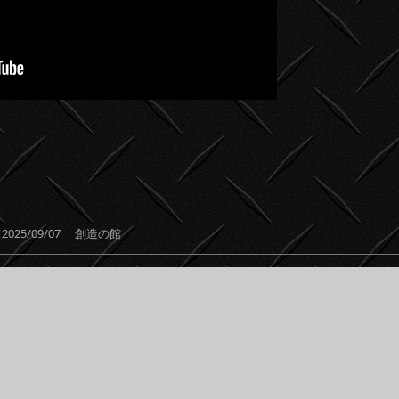
共
有
 2025/09/07
創造の館