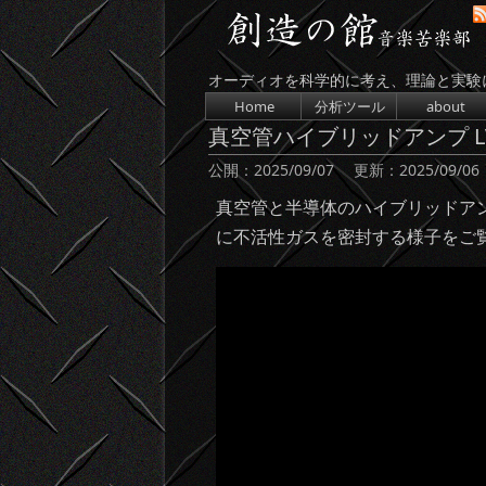
オーディオを科学的に考え、理論と実験
コンテンツへスキップ
Home
分析ツール
about
真空管ハイブリッドアンプ LV-
公開：
2025/09/07
更新：
2025/09/06
真空管と半導体のハイブリッドアンプ 
に不活性ガスを密封する様子をご