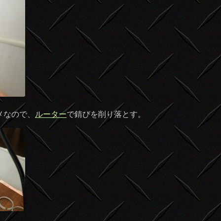
メなので、
ルーター
で錆びを削り落とす。