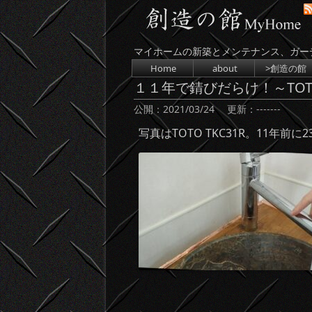
マイホームの新築とメンテナンス、ガー
コンテンツへスキップ
Home
about
>創造の館
１１年で錆びだらけ！～TOT
公開：
2021/03/24
更新：
-------
写真はTOTO TKC31R。11年