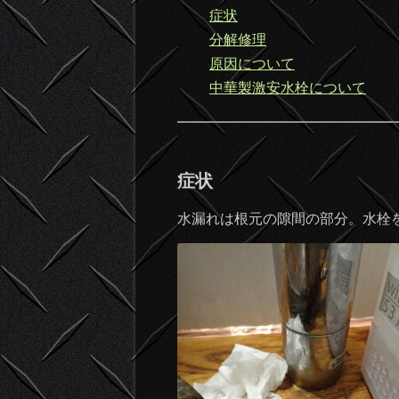
症状
分解修理
原因について
中華製激安水栓について
症状
水漏れは根元の隙間の部分。水栓