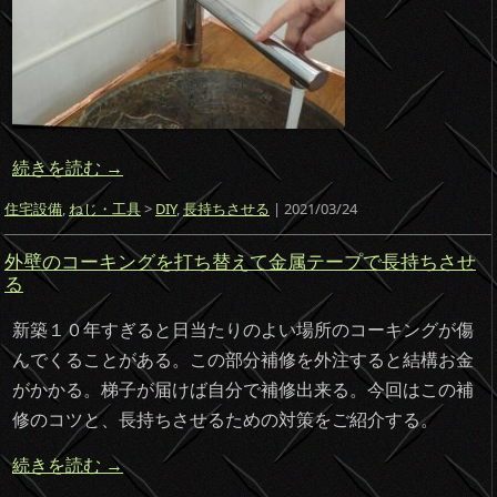
続きを読む
→
住宅設備
,
ねじ・工具
>
DIY
,
長持ちさせる
| 2021/03/24
外壁のコーキングを打ち替えて金属テープで長持ちさせ
る
新築１０年すぎると日当たりのよい場所のコーキングが傷
んでくることがある。この部分補修を外注すると結構お金
がかかる。梯子が届けば自分で補修出来る。今回はこの補
修のコツと、長持ちさせるための対策をご紹介する。
続きを読む
→