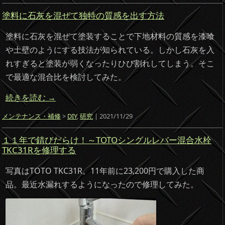
塗料に石灰を混ぜて独特の質感を出す方法
塗料に石灰を混ぜて塗装することで下地材料の質感を漆喰
や土壁のようにする技法が知られている。しかし石灰を入
れすぎると塗装が弱くなったりひび割れしてしまう。そこ
で最適な混合比を検討してみた。
続きを読む
→
メンテナンス・補修
>
DIY
,
研究
| 2021/11/29
１１年で錆びだらけ！～TOTOシングルレバー混合水栓
TKC31Rを修理する
写真はTOTO TKC31R。11年前に23,200円で購入した商
品。最近水漏れするようになったので修理してみた。