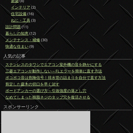
新築
(8)
インテリア
(2)
住宅設備
(16)
ねじ・工具
(3)
設計問題
(11)
暮らしの知恵
(12)
メンテナンス・補修
(30)
快適な住まい
(9)
人気の記事
ステンレスのタワシでエアコン室外機の音を静かにする
三菱エアコンが動作しない～FLエラーを簡単に直す方法
ポコポコ音は危険信号！排水管の詰まりを自分で直す方法
剪定した庭木の切口を早く治す
ボードアンカーの選び方～引抜強度の落とし穴
なめてしまった樹脂ネジのタップ穴を復活させる
スポンサーリンク