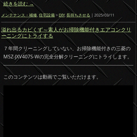
続きを読む
→
メンテナンス・補修
,
住宅設備
>
DIY
,
長持ちさせる
| 2025/03/11
溢れ出るカビくず～素人がお掃除機能付きエアコンクリ
ーニングにトライする
７年間クリーニングしていない、お掃除機能付きの三菱の
MSZ-JXV407S-Wの完全分解クリーニングにトライします。
このコンテンツは動画でご覧いただけます。