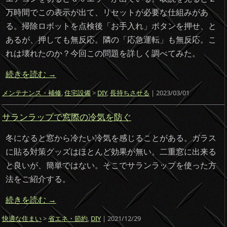
万時間でこの表示が出て、リセットが必要な仕組みがあ
る。掃除ロボットを点検後「お手入れ」ボタンを押せ、と
あるが、押しても無反応。隣の「応急運転」も無反応。こ
れは壊れたのか？今回この問題を詳しく調べてみた。
続きを読む
→
メンテナンス・補修
,
住宅設備
>
DIY
,
長持ちさせる
| 2023/03/01
サランラップで窓際の冷気を防ぐ
冬になると窓から冷たい冷気を感じることがある。ガラス
に貼る対策グッズはほとんど効果が無い。二重窓に出来る
と良いが、簡単ではない。そこでサランラップを使った方
法をご紹介する。
続きを読む
→
快適な住まい
>
省エネ・節約
,
DIY
| 2021/12/29