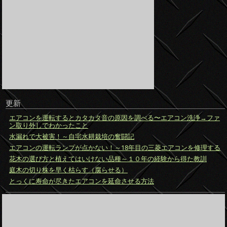
更新
エアコンを運転するとカタカタ音の原因を調べる〜エアコン洗浄→ファ
ン取り外しでわかったこと
水漏れで大被害！～自宅水耕栽培の奮闘記
エアコンの運転ランプが点かない！～18年目の三菱エアコンを修理する
花木の選び方と植えてはいけない品種～１０年の経験から得た教訓
庭木の切り株を早く枯らす（腐らせる）
とっくに寿命が尽きたエアコンを延命させる方法