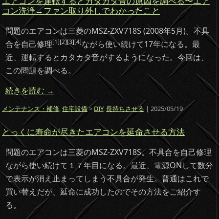
エアコンを運転するとカタカタ音の原因を調べる〜エア
コン洗浄→ファン取り外しでわかったこと
問題のエアコンは三菱のMSZ-ZXV718S (2008年5月)。不具
[1][2][3][4]
合を自己修理
ながら使い続けて17年になる。最
近、運転するとカタカタ音がするようになった。今回は、
この問題を調べる。
続きを読む
→
メンテナンス・補修
,
住宅設備
>
DIY
,
長持ちさせる
| 2025/05/19
とっくに寿命が尽きたエアコンを延命させる方法
問題のエアコンは三菱のMSZ-ZXV718S。不具合を自己修理
ながら使い続けて１７年目になる。最近、電源ONして数分
で表示が消え止まってしまう不具合が発生。普通はこれで
買い替えだが、延命に成功したのでその方法をご紹介す
る。