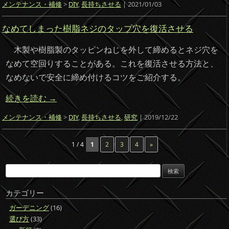
メンテナンス・補修
>
DIY
,
長持ちさせる
| 2021/01/03
なめてしまった樹脂ネジのタップ穴を復活させる
木製や樹脂製のタッピンねじを外して締めるとネジ穴を
なめて空回りすることがある。これを復活させる方法と、
なめないで安全に締め付けるコツをご紹介する。
続きを読む
→
メンテナンス・補修
>
DIY
,
長持ちさせる
,
研究
| 2019/12/22
1 / 4
1
2
3
4
»
検
索:
カテゴリー
ガーデニング
(16)
選び方
(33)