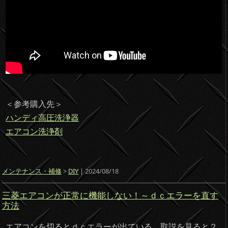
＜参考購入先＞
ハンディ高圧洗浄器
エアコン洗浄剤
メンテナンス・補修
>
DIY
| 2024/08/18
三菱エアコンが正常に機能しない！～ｄｃエラーを直す
方法
エアコンを切るとｄｃエラーが出ている。取説を見ると２