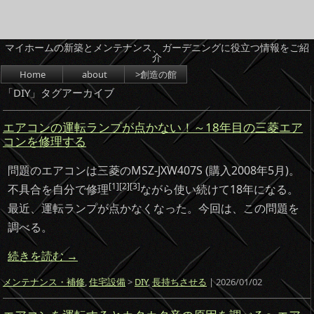
マイホームの新築とメンテナンス、ガーデニングに役立つ情報をご紹
介
コンテンツへスキップ
Home
about
>創造の館
「
DIY
」タグアーカイブ
エアコンの運転ランプが点かない！～18年目の三菱エア
コンを修理する
問題のエアコンは三菱のMSZ-JXW407S (購入2008年5月)。
[1][2][3]
不具合を自分で修理
ながら使い続けて18年になる。
最近、運転ランプが点かなくなった。今回は、この問題を
調べる。
続きを読む
→
メンテナンス・補修
,
住宅設備
>
DIY
,
長持ちさせる
| 2026/01/02