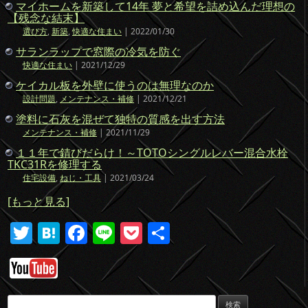
マイホームを新築して14年 夢と希望を詰め込んだ理想の
【残念な結末】
選び方
,
新築
,
快適な住まい
| 2022/01/30
サランラップで窓際の冷気を防ぐ
快適な住まい
| 2021/12/29
ケイカル板を外壁に使うのは無理なのか
設計問題
,
メンテナンス・補修
| 2021/12/21
塗料に石灰を混ぜて独特の質感を出す方法
メンテナンス・補修
| 2021/11/29
１１年で錆びだらけ！～TOTOシングルレバー混合水栓
TKC31Rを修理する
住宅設備
,
ねじ・工具
| 2021/03/24
[もっと見る]
T
H
F
Li
P
共
w
at
a
n
o
有
itt
e
c
e
ck
er
n
e
et
検