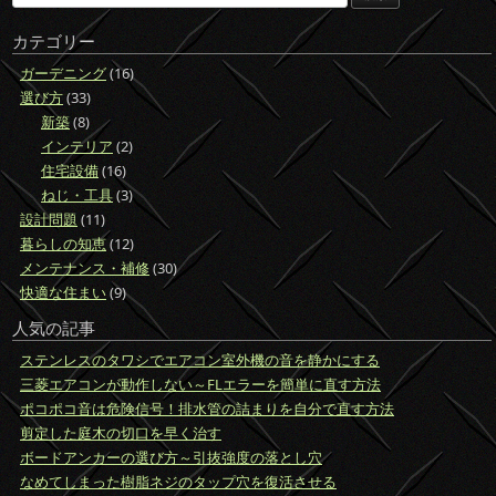
a
b
索:
カテゴリー
o
ガーデニング
(16)
o
選び方
(33)
k
新築
(8)
インテリア
(2)
住宅設備
(16)
ねじ・工具
(3)
設計問題
(11)
暮らしの知恵
(12)
メンテナンス・補修
(30)
快適な住まい
(9)
人気の記事
ステンレスのタワシでエアコン室外機の音を静かにする
三菱エアコンが動作しない～FLエラーを簡単に直す方法
ポコポコ音は危険信号！排水管の詰まりを自分で直す方法
剪定した庭木の切口を早く治す
ボードアンカーの選び方～引抜強度の落とし穴
なめてしまった樹脂ネジのタップ穴を復活させる