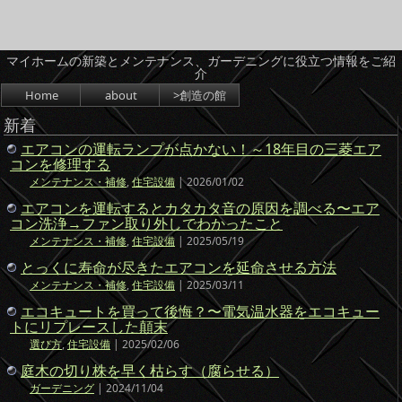
マイホームの新築とメンテナンス、ガーデニングに役立つ情報をご紹
介
コンテンツへスキップ
Home
about
>創造の館
新着
エアコンの運転ランプが点かない！～18年目の三菱エア
コンを修理する
メンテナンス・補修
,
住宅設備
| 2026/01/02
エアコンを運転するとカタカタ音の原因を調べる〜エア
コン洗浄→ファン取り外しでわかったこと
メンテナンス・補修
,
住宅設備
| 2025/05/19
とっくに寿命が尽きたエアコンを延命させる方法
メンテナンス・補修
,
住宅設備
| 2025/03/11
エコキュートを買って後悔？〜電気温水器をエコキュー
トにリプレースした顛末
選び方
,
住宅設備
| 2025/02/06
庭木の切り株を早く枯らす（腐らせる）
ガーデニング
| 2024/11/04