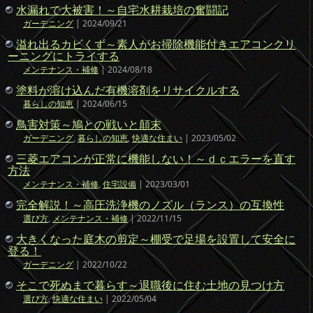
水漏れで大被害！～自宅水耕栽培の奮闘記
ガーデニング
| 2024/09/21
溢れ出るカビくず～素人がお掃除機能付きエアコンクリ
ーニングにトライする
メンテナンス・補修
| 2024/08/18
塗料が溶け込んだ有機溶剤をリサイクルする
暮らしの知恵
| 2024/06/15
鳥害対策～鳩との戦いと顛末
ガーデニング
,
暮らしの知恵
,
快適な住まい
| 2023/05/02
三菱エアコンが正常に機能しない！～ｄｃエラーを直す
方法
メンテナンス・補修
,
住宅設備
| 2023/03/01
完全解説！～高圧洗浄機のノズル（ランス）の互換性
選び方
,
メンテナンス・補修
| 2022/11/15
大きくなった庭木の剪定～棚受で足場を設置して安全に
登る！
ガーデニング
| 2022/10/22
そこで死ぬまで暮らす～退職後に住む土地の見つけ方
選び方
,
快適な住まい
| 2022/05/04