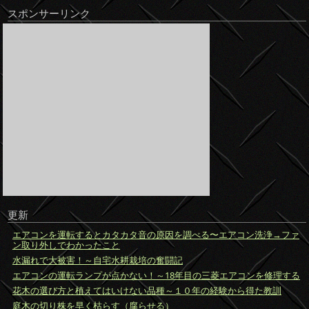
スポンサーリンク
更新
エアコンを運転するとカタカタ音の原因を調べる〜エアコン洗浄→ファ
ン取り外しでわかったこと
水漏れで大被害！～自宅水耕栽培の奮闘記
エアコンの運転ランプが点かない！～18年目の三菱エアコンを修理する
花木の選び方と植えてはいけない品種～１０年の経験から得た教訓
庭木の切り株を早く枯らす（腐らせる）