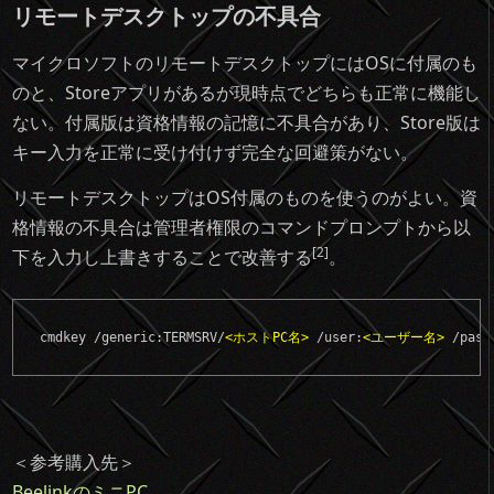
リモートデスクトップの不具合
マイクロソフトのリモートデスクトップにはOSに付属のも
のと、Storeアプリがあるが現時点でどちらも正常に機能し
ない。付属版は資格情報の記憶に不具合があり、Store版は
キー入力を正常に受け付けず完全な回避策がない。
リモートデスクトップはOS付属のものを使うのがよい。資
格情報の不具合は管理者権限のコマンドプロンプトから以
[2]
下を入力し上書きすることで改善する
。
cmdkey /generic:TERMSRV/
<ホストPC名>
 /user:
<ユーザー名>
 /pass
＜参考購入先＞
BeelinkのミニPC