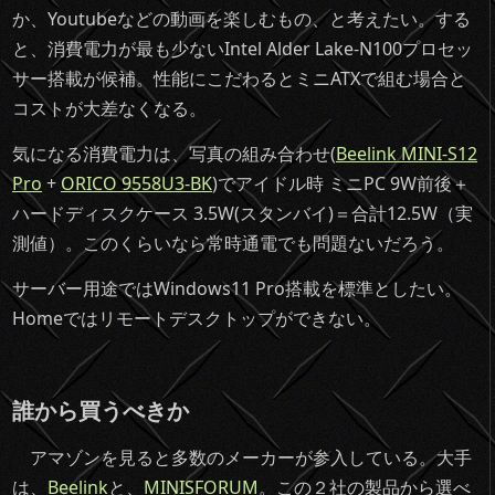
か、Youtubeなどの動画を楽しむもの、と考えたい。する
と、消費電力が最も少ないIntel Alder Lake-N100プロセッ
サー搭載が候補。性能にこだわるとミニATXで組む場合と
コストが大差なくなる。
気になる消費電力は、写真の組み合わせ(
Beelink
MINI-S12
Pro
+
ORICO
9558U3-BK
)
でアイドル時 ミニPC 9W前後＋
ハードディスクケース 3.5W(スタンバイ)＝合計12.5W（実
測値）。このくらいなら常時通電でも問題ないだろう。
サーバー用途ではWindows11 Pro搭載を標準としたい。
Homeではリモートデスクトップができない。
誰から買うべきか
アマゾンを見ると多数のメーカーが参入している。大手
は、
Beelink
と、
MINISFORUM
。この２社の製品から選べ