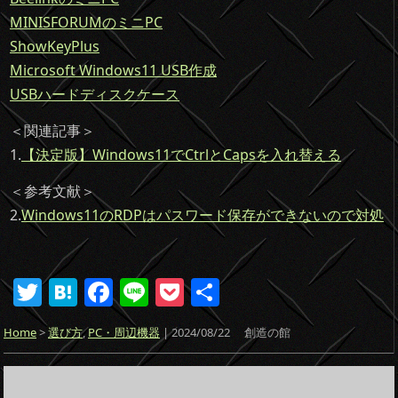
MINISFORUMのミニPC
ShowKeyPlus
Microsoft Windows11 USB作成
USBハードディスクケース
＜関連記事＞
1.
【決定版】Windows11でCtrlとCapsを入れ替える
＜参考文献＞
2.
Windows11のRDPはパスワード保存ができないので対処
T
H
F
Li
P
共
w
at
a
n
o
有
Home
>
選び方
,
PC・周辺機器
| 2024/08/22
創造の館
itt
e
c
e
ck
er
n
e
et