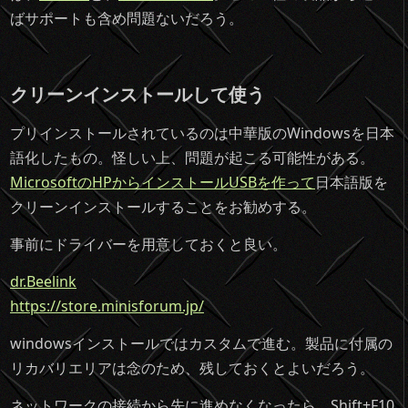
ばサポートも含め問題ないだろう。
クリーンインストールして使う
プリインストールされているのは中華版のWindowsを日本
語化したもの。怪しい上、問題が起こる可能性がある。
MicrosoftのHPからインストールUSBを作って
日本語版を
クリーンインストールすることをお勧めする。
事前にドライバーを用意しておくと良い。
dr.Beelink
https://store.minisforum.jp/
windowsインストールではカスタムで進む。製品に付属の
リカバリエリアは念のため、残しておくとよいだろう。
ネットワークの接続から先に進めなくなったら Shift+F10