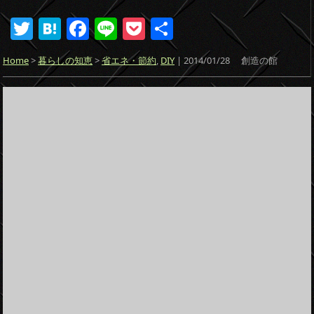
T
H
F
Li
P
共
w
at
a
n
o
有
Home
>
暮らしの知恵
>
省エネ・節約
,
DIY
| 2014/01/28
創造の館
itt
e
c
e
ck
er
n
e
et
a
b
o
o
k