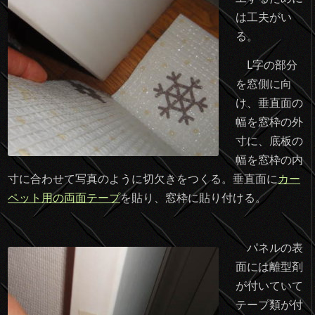
は工夫がい
る。
L字の部分
を窓側に向
け、垂直面の
幅を窓枠の外
寸に、底板の
幅を窓枠の内
寸に合わせて写真のように切欠きをつくる。垂直面に
カー
ペット用の両面テープ
を貼り、窓枠に貼り付ける。
パネルの表
面には離型剤
が付いていて
テープ類が付