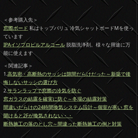
＜参考購入先＞
窓際ボード
私はトップバリュ 冷気シャットボードMを使っ
ています
IPAイソプロピルアルコール
脱脂洗浄剤。様々な用途に万
能に使えます
＜関連記事＞
1.
高気密・高断熱のサッシは隙間だらけだった～新築で後
悔しないサッシの選び方
2.
サランラップで窓際の冷気を防ぐ
窓ガラスの結露を確実に防ぐ～冬場の結露対策
間違いだらけの24時間換気システム設計～個室が寒い 窓を
開けると2Fが換気されない・・
断熱施工の落のとし穴～間違った断熱施工の例と対策