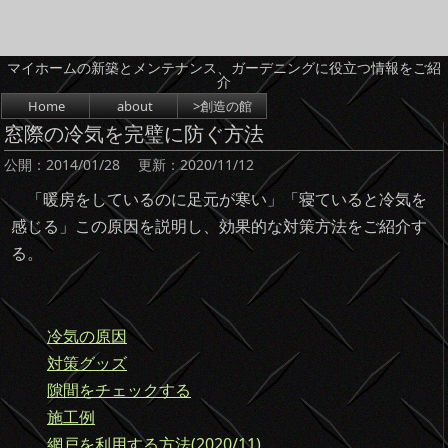
マイホームの新築とメンテナンス、ガーデニングに役立つ情報をご紹
介
コンテンツへスキップ
Home
about
>創造の館
窓際の冷気を完璧に防ぐ方法
公開：
2014/01/28
更新：
2020/11/12
「暖房をしているのに足元が寒い」「寝ていると冷気を
感じる」この原因を説明し、効果的な対策方法をご紹介す
る。
冷気の原因
対策グッズ
隙間をチェックする
施工例
網戸を利用する方法(2020/11)