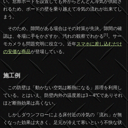
い。窓際ボードを設置しても外からどんどん冷気が供給さ
れるため、ボードの壁を乗り越えて冷気の流れが出来てし
まう。
そのため、隙間がある場合はその対策が先決。隙間の確
[1]
認は、冬場に手をかざすか、汚れの観察でわかる
。サー
モカメラも問題究明に役立つ。近年
スマホに差し込むだけ
の安価な商品
が登場している。
施工例
この防壁は「動かない空気は断熱になる」原理を利用し
ている。とはいえ、防壁内外の温度差は3～4℃でありそれ
ほど断熱効果は高くない。
しかしダウンフローによる床付近の冷気の「流れ」が無
くなった効果は大きく、足元が冷えて寒いという不快な状