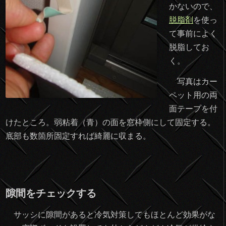
かないので、
脱脂剤
を使っ
て事前によく
脱脂してお
く。
写真はカー
ペット用の両
面テープを付
けたところ。弱粘着（青）の面を窓枠側にして固定する。
底部も数箇所固定すれば綺麗に収まる。
隙間をチェックする
サッシに隙間があると冷気対策してもほとんど効果がな