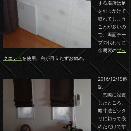
する場所は足
を引っかけて
取れてしまう
ことが多いの
で、両面テー
プの代わりに
金属製の
ブッ
クエンド
を使用。白が目立たずお勧め。
2016/12/15追
記
窓際に設置
したところ。
幅寸法ピッタ
リに切って嵌
めただけです