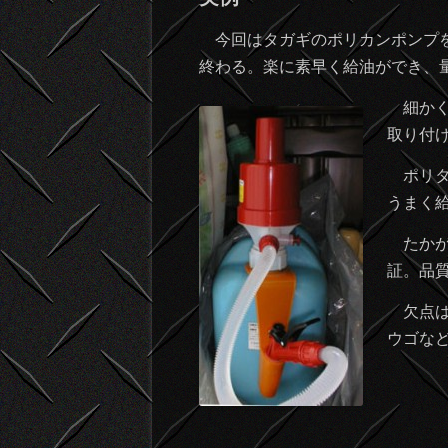
今回はタガギのポリカンポンプを
終わる。楽に素早く給油ができ、
細かく
取り付
ポリタ
うまく
たかが
証。品
欠点は
ウゴな