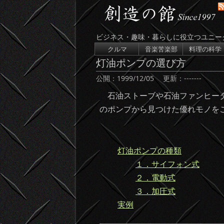
ビジネス・趣味・暮らしに役立つユニー
コンテンツへスキップ
クルマ
音楽苦楽部
料理の科学
灯油ポンプの選び方
公開：
1999/12/05
更新：
-------
石油ストーブや石油ファンヒータ
のポンプから見つけた優れモノを
灯油ポンプの種類
１．サイフォン式
２．電動式
３．加圧式
実例