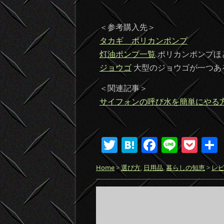
＜参考購入先＞
タカギ ポリカンポンプ
灯油ポンプ一覧
ポリカンポンプほ
ジョウゴ
大型のジョウゴが一つあ
＜関連記事＞
サイフォンの呼び水を簡単にやる
T
H
F
Li
P
w
at
a
n
o
Home
>
選び方
,
日用品
,
暮らしの知恵
>
レ
itt
e
c
e
ck
er
n
e
et
a
b