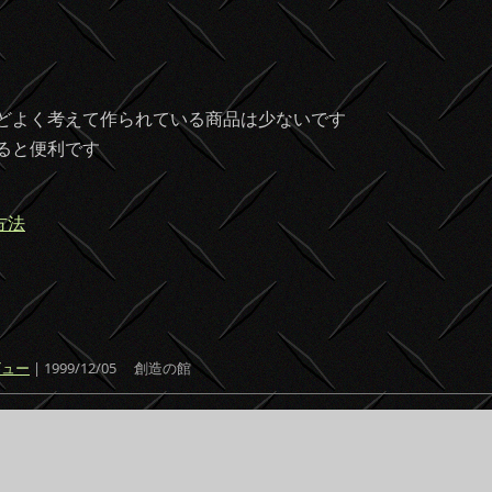
どよく考えて作られている商品は少ないです
ると便利です
方法
共
有
ビュー
| 1999/12/05
創造の館