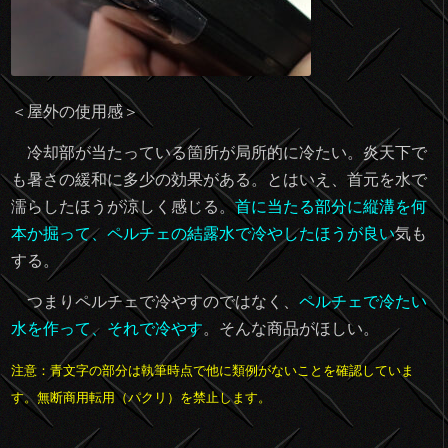
＜屋外の使用感＞
冷却部が当たっている箇所が局所的に冷たい。炎天下で
も暑さの緩和に多少の効果がある。とはいえ、首元を水で
濡らしたほうが涼しく感じる。
首に当たる部分に縦溝を何
本か掘って、ペルチェの結露水で冷やしたほうが良い
気も
する。
つまりペルチェで冷やすのではなく、
ペルチェで冷たい
水を作って、それで冷やす
。そんな商品がほしい。
注意：青文字の部分は執筆時点で他に類例がないことを確認していま
す。無断商用転用（パクリ）を禁止します。