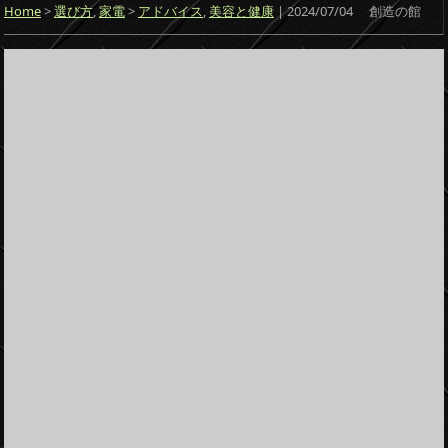
Home
>
選び方
,
家電
>
アドバイス
,
美容と健康
| 2024/07/04
創造の館
itt
e
c
e
ck
er
n
e
et
a
b
o
o
k