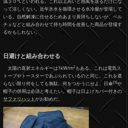
温３０℃といわれる。これ以上高いと熱風を送るだけにな
って涼しくない。近年氷水を循環させる水冷服が登場して
いる。自然解凍に任せるためあまり長持ちしないが、ペル
チェなどと組み合わせて持ち時間を改善した商品が登場す
るかもしれない。
日避けと組み合わせる
2
太陽の直射エネルギーは1kW/m
もある。これは電気ス
トーブやトースターであぶられているのと同じ。これを遮
[3]
らない限り何をしても無駄。何をつかうにせよ、日傘
や
帽子の併用は必須と考えたい。帽子は日よけカバー付きの
サファリハット
がお勧めだ。