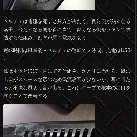
ペルチェは電流を流すと片方が冷たく、反対側が熱くなる
素子。冷たくなる側を首に当て、熱くなる側をファンで放
熱する仕組み。効率が悪く電気を食う。
運転時間は風量弱＋ペルチェの運転で２時間。充電はUSB-
C。
風は本体とほぼ垂直にでる仕組み。頬と耳に当たる。風の
出口がスムースな形のため気流騒音が少ないが、耳に当た
ると不快な風切り音が出る。これはテープで根本の出口を
塞ぐことで改善する。