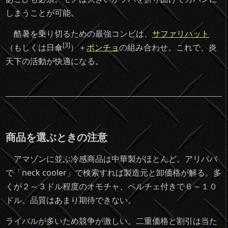
しまうことが可能。
酷暑を乗り切るための最強コンビは、
サファリハット
[3]
（もしくは日傘
）＋
ポンチョ
の組み合わせ。これで、炎
天下の活動が快適になる。
商品を選ぶときの注意
アマゾンに並ぶ冷感商品は中華製がほとんど。アリババ
で「neck cooler」で検索すれば製造元と卸価格が解る。多
くが２～３ドル程度のオモチャ、ペルチェ付きで６～１０
ドル。品質はあまり期待できない。
ライバルが多いため競争が激しい。二重価格と割引は当た