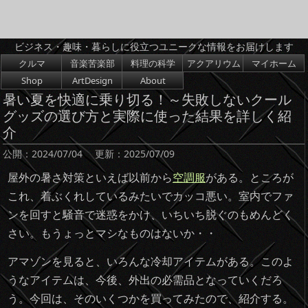
ビジネス・趣味・暮らしに役立つユニークな情報をお届けします
コンテンツへスキップ
クルマ
音楽苦楽部
料理の科学
アクアリウム
マイホーム
Shop
ArtDesign
About
暑い夏を快適に乗り切る！～失敗しないクール
グッズの選び方と実際に使った結果を詳しく紹
介
公開：
2024/07/04
更新：
2025/07/09
屋外の暑さ対策といえば以前から
空調服
がある。ところが
これ、着ぶくれしているみたいでカッコ悪い。室内でファ
ンを回すと騒音で迷惑をかけ、いちいち脱ぐのもめんどく
さい。もうょっとマシなものはないか・・
アマゾンを見ると、いろんな冷却アイテムがある。このよ
うなアイテムは、今後、外出の必需品となっていくだろ
う。今回は、そのいくつかを買ってみたので、紹介する。