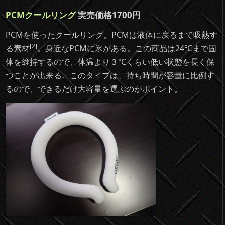
PCMクールリング
実売価格1700円
PCMを使ったクールリング。PCMは液体に戻るまで吸熱す
[2]
る素材
。身近なPCMに氷がある。この商品は24℃まで固
体を維持するので、体温より３℃くらい低い状態を長く保
つことが出来る。このタイプは、持ち時間が容量に比例す
るので、できるだけ大容量を選ぶのがポイント。