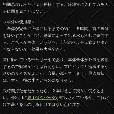
初期温度は冷たいほど長持ちする。冷凍室に入れてカチカ
チに固まることはない。
＜屋外の使用感＞
全体が完全に液体に戻るまでの約１．５時間、首の裏側
を冷やすことが可能。結露によって出る水も冷却に寄与す
る。こちらが主体という話も。上記のペルチェ式より冷た
くならないが、効果を実感できる。
首に触れている部分は一部であり、本体全体が外気を吸熱
するので効率良いとは言えない。首にピッタリ密着する小
さめのサイズがよいが、容量が減ってしまう。最適形状
は、太く、径の小さいものになりそう。
長時間持たせたかったら、２本用意して交互に使うとよ
い。外出用に
専用保冷バッグ
が市販されているが、これだ
けで暑さをしのげるわけではない点に注意。