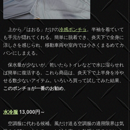
上から「はおる」だけの
冷感ポンチョ
。半袖を着ていて
も手元が隠れてくれる。簡単に脱着でき、炎天下で全身に
涼しさを感じられ、移動車両や室内では小さくまるめてカ
バンにしまえる。
保水量が少ないが、乾いたらトイレなどで水に湿らせれ
ば簡単に復活する。これら商品は、炎天下で上半身を冷や
せる数少ないアイテム。いろいろ買って試してみた結果、
このポンチョが一番のお勧め
。
水冷服
13,000円～
空調服に代わる候補。風だけ送る空調服の適用限界は気