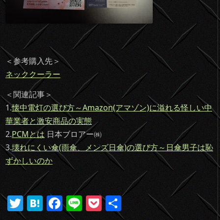
＜参考購入先＞
ネッククーラー
＜関連記事＞
1.
懐中電灯の選び方～Amazon(アマゾン)に溢れる怪しい中
華業者と激安商品の実態
2.
PCMとは
日本ブロアー㈱
3.
壊れにくい傘(雨傘、メンズ日傘)の選び方～日傘男子は恥
ずかしいのか
T
H
F
Li
P
共
w
at
a
n
o
有