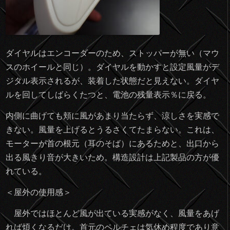
ダイヤルはエンコーダーのため、ストッパーが無い（マウ
スのホイールと同じ）。ダイヤルを動かすと設定風量がデ
ジタル表示されるが、装着した状態だと見えない。ダイヤ
ルを回してしばらくたつと、電池の残量表示％に戻る。
内側に曲げても頬に風があまり当たらず、涼しさを実感で
きない。風量を上げるとうるさくてたまらない。これは、
モーターが首の根元（耳のそば）にあるためと、出口から
出る風きり音が大きいため。構造設計は上記製品の方が優
れている。
＜屋外の使用感＞
屋外ではほとんど風が出ている実感がなく、風量をあげ
れば煩くなるだけ。首元のペルチェは気休め程度であり意