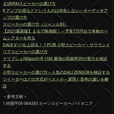
るSR(PA)スピーカーの選び方
8.
アンプの音などというものは存在しない～オーディオア
ンプの選び方
スピーカーの選び方（ジャンル別）
【2021最新版】まるで映画館！～予算7万円台で本格ホー
ムシアターを作る
DALI(ダリ)を上回る！？PC用 小型スピーカー・サラウンド
リアスピーカーの選び方
クリプシュ(Klipsch) R-15M 最強の高能率SPの実力を検証
する
小型スピーカーの選び方～人気のDALI ZENSORを検証する
ツイーターはどの方式がベストか～原理と音色の違いを解
説
＜参考文献＞
1.特開平05-064283 ホーンスピーカー,パイオニア