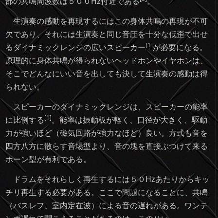
部の共鳴周波数は５００Hz付近である
。
生演奏の感動を再現するにはこの身体共鳴の再現が不可
欠であり、それには生演奏と同じ音圧を十分な低歪で出せ
[1]
るダイナミックレンジの広いスピーカー
が必要になる。
原理的に身体共鳴が得られないヘッドホンやイヤホンは、
そこでどんなにいい音を出しても決して生演奏の感動は得
られない。
スピーカーのダイナミックレンジは、スピーカーの能率
[1]
に比例する
。能率は振動板が軽く、口径が大きく、駆動
力が強いほど（磁気回路が強力なほど）良い。方式も音を
四方八方に散らす音場型より、音の塊を直接ぶつけて来る
ホーン型が有利である。
ドラムをそれらしく再生するには５０Hzあたりからキッ
チリ再生する必要がある。ここで問題になることに、共鳴
（バスレフ、室内定在波）による音の遅れがある。ワンテ