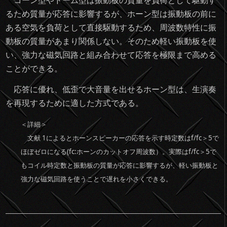
るため質量が応答に影響するが、ホーン型は振動板の前に
ある空気を負荷として直接駆動するため、周波数特性に振
動板の質量があまり関係しない。そのため軽い振動板を使
い、強力な磁気回路と組み合わせて応答を極限まで高める
ことができる。
応答に優れ、低歪で大音量を出せるホーン型は、生演奏
を再現するために適した方式である。
＜詳細＞
文献 1によるとホーンスピーカーの応答を示す時定数はf/fc＞5で
ほぼゼロになる(fc:ホーンのカットオフ周波数）。実際はf/fc＞5で
もコイル時定数と振動板の質量が応答に影響するが、軽い振動板と
強力な磁気回路を使うことで遅れを小さくできる。