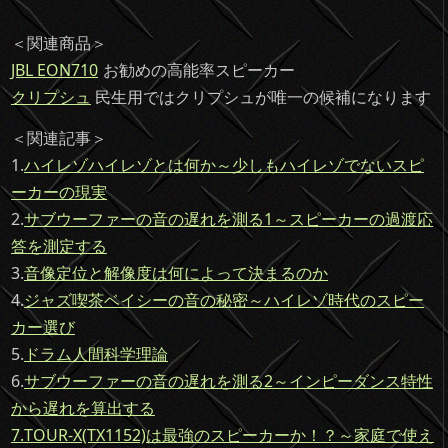
＜関連商品＞
JBL EON710
お勧めの高能率スピーカー
クリプシュ
民生用ではクリプシュが唯一の候補になります
＜関連記事＞
1.
ハイレゾハイレゾとは何か～少しもハイレゾでないスピ
ーカーの現実
2.
サブウーファーの音の遅れを測る1～スピーカーの過渡応
答を測定する
3.
音像定位と解像度は何によって決まるのか
4.
ジャズ喫茶ベイシーの音の秘密～ハイレゾ時代のスピー
カー選び
5.
ドラム人間科学理論
6.
サブウーファーの音の遅れを測る2～インピーダンス特性
から遅れを算出する
7.
TOUR-X(TX1152)は最強のスピーカーか！？～家庭で使え