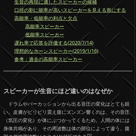
生音の再現に適したスピーカーの候補
口径の割に能率が高いスピーカーを見える形にする
高能率・低能率の利点と欠点
高能率スピーカー
低能率スピーカー
遅れ率で応答を評価する(2020/7/14)
理想的なホーンスピーカー(2019/1/16)
参考：過去の高能率スピーカー
スピーカーが生音にほど遠いのはなぜか
ドラムやパーカッションから出る音圧の変化はとても鋭
い。皮膚がビリビリ震え腹にズンズン響くのは、その音圧
（気圧の変化）が体にぶつかってくるため。人間の体には
身体共鳴があり、その周波数は体の部位によって違う。腹
[5]