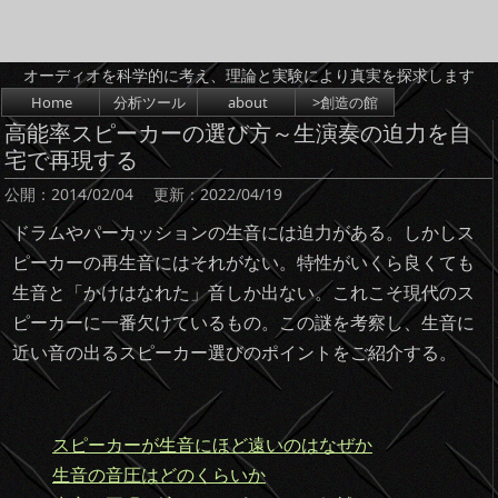
オーディオを科学的に考え、理論と実験により真実を探求します
コンテンツへスキップ
Home
分析ツール
about
>創造の館
高能率スピーカーの選び方～生演奏の迫力を自
宅で再現する
公開：
2014/02/04
更新：
2022/04/19
ドラムやパーカッションの生音には迫力がある。しかしス
ピーカーの再生音にはそれがない。特性がいくら良くても
生音と「かけはなれた」音しか出ない。これこそ現代のス
ピーカーに一番欠けているもの。この謎を考察し、生音に
近い音の出るスピーカー選びのポイントをご紹介する。
スピーカーが生音にほど遠いのはなぜか
生音の音圧はどのくらいか