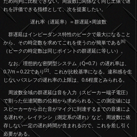
ため同列に比較できない。周波数に関係なく同じ土俵で遅
れを評価できる指標として、次を提案したい。
遅れ率（遅延率）＝群遅延×周波数
群遅延はインピーダンス特性のピークで最大になること
[6]
から、その時定数を求めてこれを使うのが簡単である
（ピークの時定数は同じポイントの群遅延に等しい）。
なお、理想的な密閉型システム（Q=0.7）の遅れ率は、
[2]
0.7/π＝0.22であり
、これが比較基準になる。違和感を生
じないバスレフの遅れ率の上限は、0.6程度とみられる。
周波数全域の群遅延は音を入力（スピーカー端子電圧）
で割った伝達関数の位相から求められる。この測定値には
スピーカーから出た音がマイクに到達するまでの音速によ
る遅れや、レイテンシ（測定系の遅れ）など、周波数に依
存しない一定の遅れ時間が含まれるので、これを差し引く
必要がある。