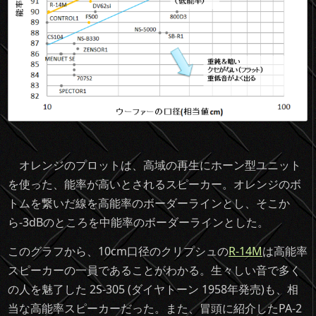
オレンジのプロットは、高域の再生にホーン型ユニット
を使った、能率が高いとされるスピーカー。オレンジのボ
トムを繋いだ線を高能率のボーダーラインとし、そこか
ら-3dBのところを中能率のボーダーラインとした。
このグラフから、10cm口径のクリプシュの
R-14M
は高能率
スピーカーの一員であることがわかる。生々しい音で多く
の人を魅了した 2S-305 (ダイヤトーン 1958年発売)も、相
当な高能率スピーカーだった。また、冒頭に紹介したPA-2