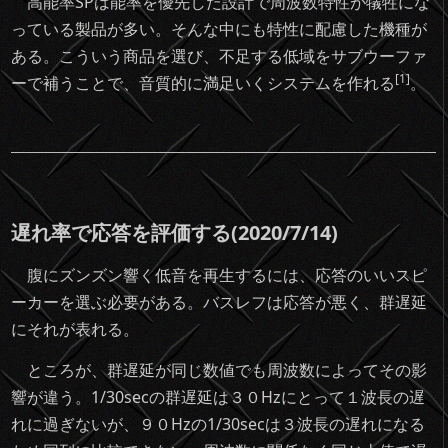
高能率SPは能率を優先した設計で周波数特性が犠牲にな
っている製品が多い。そんな中にも特性に配慮した機種が
ある。こういう商品を選び、不足する低域をサブウーファ
[1]
ーで補うことで、音質的に満足いくシステムを作れる
。
遅れ率で応答を評価する(2020/7/14)
腹にズンズン響く低音を再生するには、応答のいいスピ
ーカーを選ぶ必要がある。バスレフは応答が悪く、群遅延
にそれが表れる。
ところが、群遅延が同じ数値でも周波数によってその影
響が違う。1/30secの群遅延は３０Hzにとって１波長の遅
れに過ぎないが、９０Hzの1/30secは３波長の遅れになる