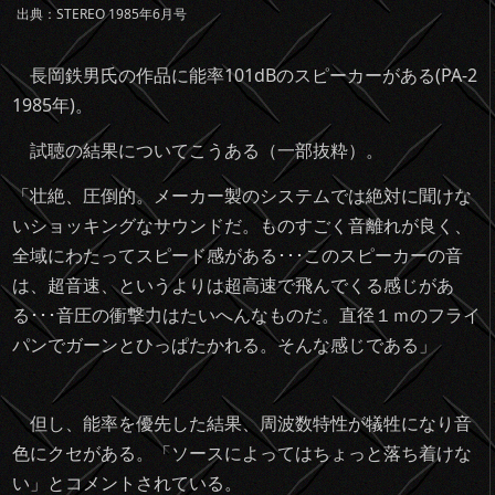
出典：STEREO 1985年6月号
長岡鉄男氏の作品に能率101dBのスピーカーがある(PA-2
1985年)。
試聴の結果についてこうある（一部抜粋）。
「壮絶、圧倒的。メーカー製のシステムでは絶対に聞けな
いショッキングなサウンドだ。ものすごく音離れが良く、
全域にわたってスピード感がある･･･このスピーカーの音
は、超音速、というよりは超高速で飛んでくる感じがあ
る･･･音圧の衝撃力はたいへんなものだ。直径１ｍのフライ
パンでガーンとひっぱたかれる。そんな感じである」
但し、能率を優先した結果、周波数特性が犠牲になり音
色にクセがある。「ソースによってはちょっと落ち着けな
い」とコメントされている。