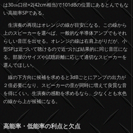
は30㎝口径×2(42cm相当)で101dBの位置にあるとんでもな
い高能率SPである。
生演奏の再現はオレンジの線が目安になる。この線から
上のスピーカーを選べば、一般的な半導体アンプでもそれ
らしい音圧を出せる。オレンジの線は右肩上がりだが、小
型SPは近づいて聴けるので近づけば結果的に同じ音圧にな
る。部屋のサイズや試聴距離に応じて適切なスピーカーを
選んでほしい。
線の下方向に候補を求めると3dBごとにアンプの出力が
２倍必要になり、スピーカーの歪が同時に増えて良質な音
を得にくい。生演奏の感動を求めるなら、少なくとも水色
の線から上が候補になる。
高能率・低能率の利点と欠点