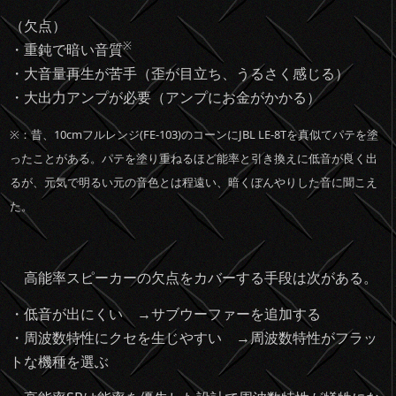
（欠点）
※
・重鈍で暗い音質
・大音量再生が苦手（歪が目立ち、うるさく感じる）
・大出力アンプが必要（アンプにお金がかかる）
※：昔、10cmフルレンジ(FE-103)のコーンにJBL LE-8Tを真似てパテを塗
ったことがある。パテを塗り重ねるほど能率と引き換えに低音が良く出
るが、
元気で明るい元の音色とは程遠い、暗くぼんやりした音に聞こえ
た。
高能率スピーカーの欠点をカバーする手段は次がある。
・低音が出にくい →サブウーファーを追加する
・周波数特性にクセを生じやすい →周波数特性がフラッ
トな機種を選ぶ