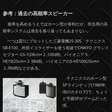
参考：過去の高能率スピーカー
能率を高めるうえではホーン型が有利だが、民生用の高
能率システムは過去を振り返ってもあまりない。
一つは図1にプロットした三菱電機2S-305、テクニクス
SB-E100、外部イコライザーを使う前提でONKYO グランド
セプター GS-1(28cm×２,100dB)、パイオニア S-
HE10(25cm×２ 98dB)、パイオニアのS-HE100(25cm×
２,96dB)などがある。
テクニクスのホーン型
SPラインナップ(1980年
頃のカタログ)で、ちょう
ど平面SPがブームだった
頃。