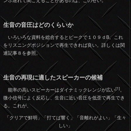
ンポ遅れて聞こえることがあるのは、このせい。
生音の音圧はどのくらいか
いろいろな資料を総合するとピークで１０９ｄB。これ
をリスニングポジションで再生できれば良い。詳しくは関
連記事８を参照。
生音の再現に適したスピーカーの候補
[1]
能率の高いスピーカーはダイナミックレンジが広い
。
微小信号によく反応し、生音に近い音圧を低歪で再生でき
る。これが、
「クリアで鮮明」「打てば響く」「音離れがよい」「生々
しい」