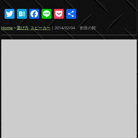
T
H
F
Li
P
共
w
at
a
n
o
有
Home
>
選び方
,
スピーカー
| 2014/02/04
創造の館
itt
e
c
e
ck
er
n
e
et
a
b
o
o
k