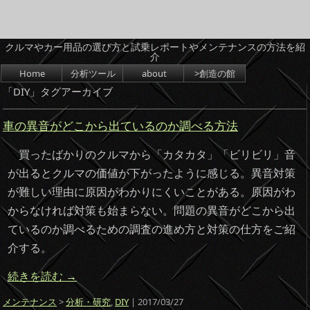
クルマやカー用品の選び方と試乗レポートやメンテナンスの方法を紹
介
コンテンツへスキップ
Home
分析ツール
about
>創造の館
「
DIY
」タグアーカイブ
車の異音がどこから出ているのか調べる方法
買ったばかりのクルマから「カタカタ」「ビリビリ」音
が出るとクルマの価値が下がったように感じる。異音対策
が難しい理由に原因がわかりにくいことがある。原因がわ
からなければ対策も始まらない。問題の異音がどこから出
ているのか調べるための調査の進め方と対策の仕方をご紹
介する。
続きを読む
→
メンテナンス
>
分析・研究
,
DIY
| 2017/03/27