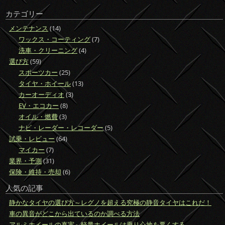
索:
カテゴリー
メンテナンス
(14)
ワックス・コーティング
(7)
洗車・クリーニング
(4)
選び方
(59)
スポーツカー
(25)
タイヤ・ホイール
(13)
カーオーディオ
(3)
EV・エコカー
(8)
オイル・燃費
(3)
ナビ・レーダー・レコーダー
(5)
試乗・レビュー
(64)
マイカー
(7)
業界・予測
(31)
保険・維持・売却
(6)
人気の記事
静かなタイヤの選び方～レグノを超える究極の静音タイヤはこれだ！
車の異音がどこから出ているのか調べる方法
アルミホイールの真実～軽量ホイールは乗り心地を悪くする