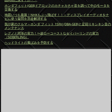
ホンダフィット(GE8)ドアロックのカチャカチャ音を調べて中のモータを
交換する
地図いつも最新！NHKもぶっ飛ばす！！～ディスプレイオーディオをナ
ビに使う疑問を完全解消する
我が家のクルマ～ホンダ フィット 15XH (DBA-GE8)と足回りキシキシ音の
メンテナンス
レグノと同等の実力！〜超ローコーストなセイバーリングの実力
（SEIBERLING）
ヘッドライトの黄ばみを予防する