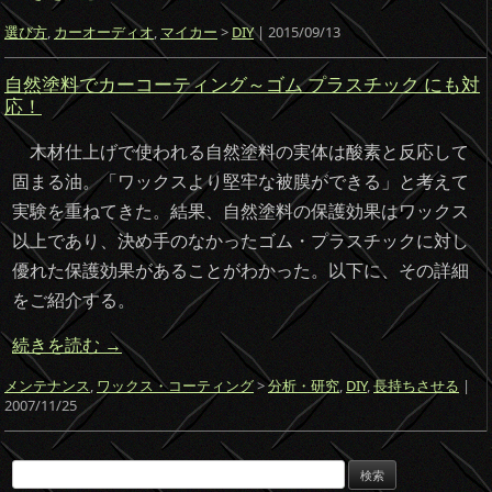
選び方
,
カーオーディオ
,
マイカー
>
DIY
| 2015/09/13
自然塗料でカーコーティング～ゴム プラスチック にも対
応！
木材仕上げで使われる自然塗料の実体は酸素と反応して
固まる油。「ワックスより堅牢な被膜ができる」と考えて
実験を重ねてきた。結果、自然塗料の保護効果はワックス
以上であり、決め手のなかったゴム・プラスチックに対し
優れた保護効果があることがわかった。以下に、その詳細
をご紹介する。
続きを読む
→
メンテナンス
,
ワックス・コーティング
>
分析・研究
,
DIY
,
長持ちさせる
|
2007/11/25
検