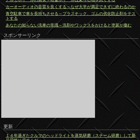
カーオーディオの音質を良くする～なぜ大半が満足できずに終わるのか
青空駐車で車を長持ちさせる～プラスチック、ゴムの劣化防止剤をテス
トする
あなたの知らない洗車の常識～洗剤やワックスをかけると塗装が傷む
スポンサーリンク
更新
１４年過ぎたクルマのヘッドライトを蒸気研磨（スチーム研磨）して新
品同然に戻す！が・・