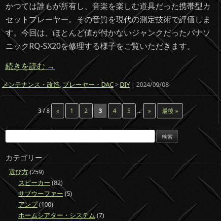
かつては誰もが所有し、音楽を楽しむ道具だった携帯型カ
セットプレーヤー。その音質を現代の測定技術で評価しま
す。今回は、ほとんど値が付かないジャンクだったパナソ
ニックRQ-SX20を修理する様子をご覧いただきます。
続きを読む
→
メンテナンス・改造
,
プレーヤー・DAC
>
DIY
| 2024/09/08
3 / 8
«
1
2
3
4
5
...
»
最後 »
検
索:
カテゴリー
選び方
(259)
スピーカー
(82)
サブウーファー
(5)
アンプ
(100)
ホームシアター・システム
(7)