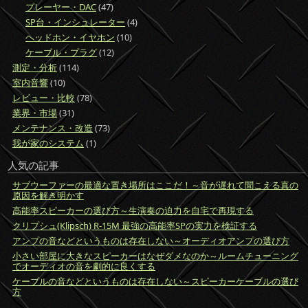
プレーヤー・DAC
(47)
SP台・インシュレーター
(4)
ヘッドホン・イヤホン
(10)
ケーブル・プラグ
(12)
測定・分析
(114)
室内音響
(10)
レビュー・比較
(78)
業界・市場
(31)
メンテナンス・改造
(73)
我が家のシステム
(1)
人気の記事
サブウーファーの最適な置き場所はここだ！～音が遅れて聞こえる真の
原因を解き明かす
高能率スピーカーの選び方～生演奏の迫力を自宅で再現する
クリプシュ(Klipsch) R-15M 最強の高能率SPの実力を検証する
アンプの音などというものは存在しない～オーディオアンプの選び方
小さい部屋に大きなスピーカーはなぜダメなのか～ルームチューニング
でオーディオの音を劇的に良くする
ケーブルの音などというものは存在しない～スピーカーケーブルの選び
方