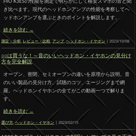
FiiO K3ESの性能を測定で明らかにして格安スマホの音と聞
き比べます。現代のヘッドホンアンプの性能を考察してヘ
ッドホンアンプを選ぶときのポイントを解説します。
続きを読む
→
測定・分析
,
レビュー・比較
,
アンプ
,
ヘッドホン・イヤホン
| 2023/10/08
○○は買うな！～音のいいヘッドホン・イヤホンの見分け
方を完全解説
オープン、密閉、セミオープンの違いを原理から説明。音
のいい製品の見分け方、試聴のコツ、エージングまで網
羅。ヘッドホンイヤホンの全てがこの動画一つで解りま
す。
続きを読む
→
選び方
,
ヘッドホン・イヤホン
| 2023/02/15