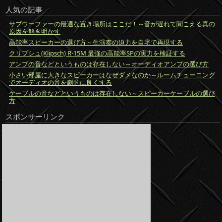
人気の記事
サブウーファーの最適な置き場所はここだ！～音が遅れて聞こえる真の
原因を解き明かす
高能率スピーカーの選び方～生演奏の迫力を自宅で再現する
クリプシュ(Klipsch) R-15M 最強の高能率SPの実力を検証する
アンプの音などというものは存在しない～オーディオアンプの選び方
小さい部屋に大きなスピーカーはなぜダメなのか～ルームチューニング
でオーディオの音を劇的に良くする
ケーブルの音などというものは存在しない～スピーカーケーブルの選び
方
スポンサーリンク