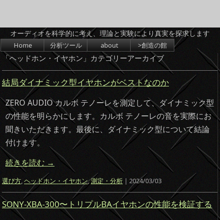
オーディオを科学的に考え、理論と実験により真実を探求します
コンテンツへスキップ
Home
分析ツール
about
>創造の館
「
ヘッドホン・イヤホン
」カテゴリーアーカイブ
結局ダイナミック型イヤホンがベストなのか
ZERO AUDIO カルボ テノーレを測定して、ダイナミック型
の性能を明らかにします。カルボ テノーレの音を実際にお
聞きいただきます。最後に、ダイナミック型について結論
付けます。
続きを読む
→
選び方
,
ヘッドホン・イヤホン
,
測定・分析
| 2024/03/03
SONY-XBA-300〜トリプルBAイヤホンの性能を検証する