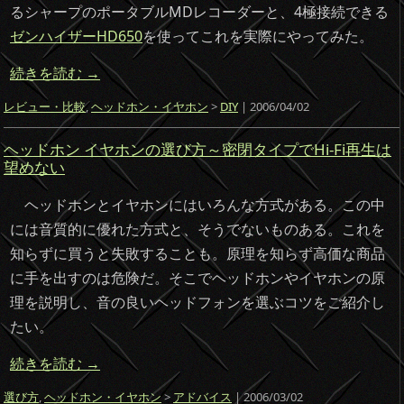
るシャープのポータブルMDレコーダーと、4極接続できる
ゼンハイザーHD650
を使ってこれを実際にやってみた。
続きを読む
→
レビュー・比較
,
ヘッドホン・イヤホン
>
DIY
| 2006/04/02
ヘッドホン イヤホンの選び方～密閉タイプでHi-Fi再生は
望めない
ヘッドホンとイヤホンにはいろんな方式がある。この中
には音質的に優れた方式と、そうでないものある。これを
知らずに買うと失敗することも。原理を知らず高価な商品
に手を出すのは危険だ。そこでヘッドホンやイヤホンの原
理を説明し、音の良いヘッドフォンを選ぶコツをご紹介し
たい。
続きを読む
→
選び方
,
ヘッドホン・イヤホン
>
アドバイス
| 2006/03/02