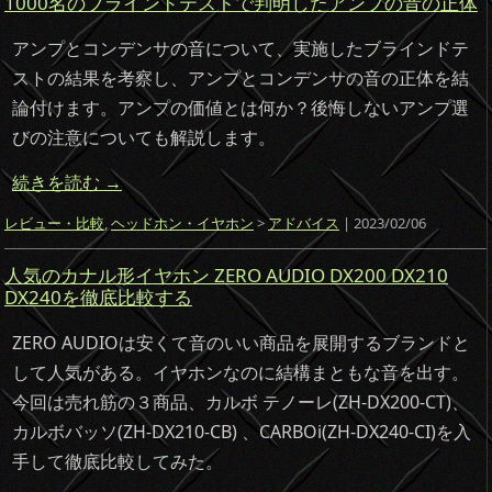
1000名のブラインドテストで判明したアンプの音の正体
アンプとコンデンサの音について、実施したブラインドテ
ストの結果を考察し、アンプとコンデンサの音の正体を結
論付けます。アンプの価値とは何か？後悔しないアンプ選
びの注意についても解説します。
続きを読む
→
レビュー・比較
,
ヘッドホン・イヤホン
>
アドバイス
| 2023/02/06
人気のカナル形イヤホン ZERO AUDIO DX200 DX210
DX240を徹底比較する
ZERO AUDIOは安くて音のいい商品を展開するブランドと
して人気がある。イヤホンなのに結構まともな音を出す。
今回は売れ筋の３商品、
カルボ テノーレ(ZH-DX200-CT)
、
カルボバッソ(
ZH-DX210-CB) 、
CARBOi(
ZH-DX240-CI)を入
手して徹底比較してみた。