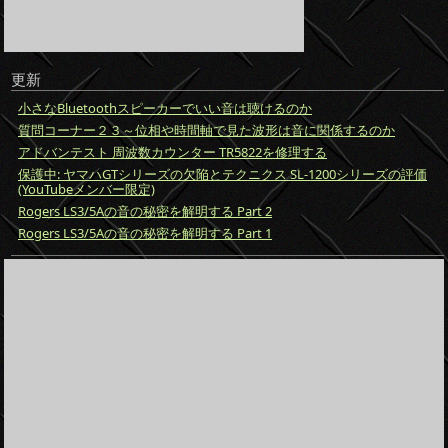
更新
小さなBluetoothスピーカーでいい音は聴けるのか
質問コーナー２３～位相や時間軸で見た波形は音に関係するのか
アドバンテスト 周波数カウンター TR5822を修理する
保護中: ヤマハGTシリーズの欠陥とテクニクス SL-1200シリーズの評価
(YouTubeメンバー限定)
Rogers LS3/5Aの音の秘密を解明する Part 2
Rogers LS3/5Aの音の秘密を解明する Part 1