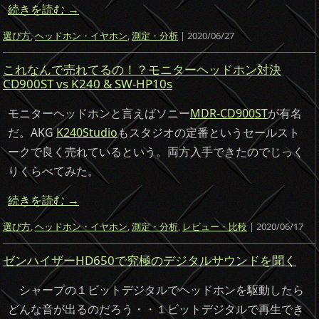
続きを読む
→
選び方
,
ヘッドホン・イヤホン
,
測定・分析
| 2020/06/27
これなんで売れてるの！？モニターヘッドホン対決
CD900ST vs K240 & SW-HP10s
モニターヘッドホンと言えばソニー
MDR-CD900ST
が有名
だ。AKG
K240Studio
もスタジオの定番というセールスト
ークで良く売れているという。両方入手できたのでじっく
りくらべてみた。
続きを読む
→
選び方
,
ヘッドホン・イヤホン
,
測定・分析
,
レビュー・比較
| 2020/06/17
ゼンハイザーHD650で究極のデジタルサウンドを聞く
シャープの１ビットデジタルでヘッドホンを駆動したら
どんな音が出るのだろう・・１ビットデジタルで再生でき