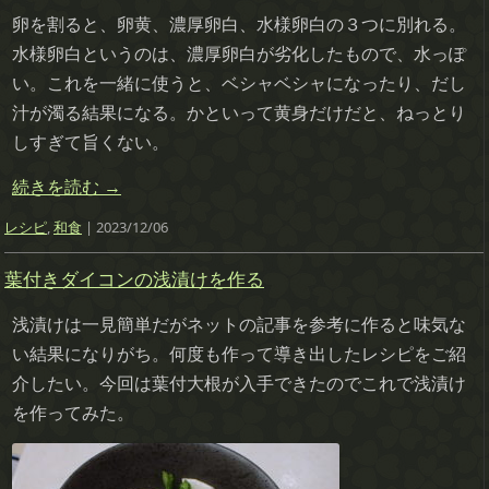
卵を割ると、卵黄、濃厚卵白、水様卵白の３つに別れる。
水様卵白というのは、濃厚卵白が劣化したもので、水っぽ
い。これを一緒に使うと、ベシャベシャになったり、だし
汁が濁る結果になる。かといって
黄身だけだと、ねっとり
しすぎて旨くない。
続きを読む
→
レシピ
,
和食
| 2023/12/06
葉付きダイコンの浅漬けを作る
浅漬けは一見簡単だがネットの記事を参考に作ると味気な
い結果になりがち。何度も作って導き出したレシピをご紹
介したい。今回は葉付大根が入手できたのでこれで浅漬け
を作ってみた。