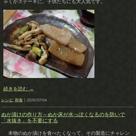
ゃくがステーキに。子供たちにも大人気です。
続きを読む
→
レシピ
,
和食
| 2020/07/04
ぬか漬けの作り方～ぬか床が水っぽくなるのを防いで
「水抜き」を不要にする
本物のぬか漬けを食べたくなって、その製造にチャレン