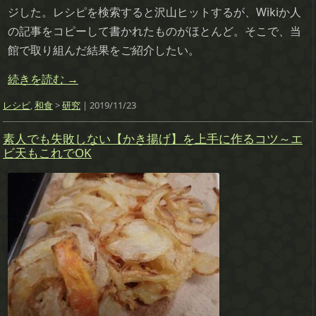
ジした。レシピを検索すると沢山ヒットするが、Wikiか人
の記事をコピーして書かれたものがほとんど。そこで、当
館で取り組んだ結果をご紹介したい。
続きを読む
→
レシピ
,
和食
>
研究
| 2019/11/23
素人でも失敗しない【かき揚げ】を上手に作るコツ～エ
ビ天もこれでOK