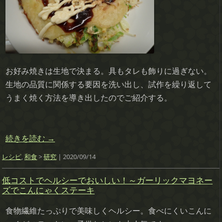
お好み焼きは生地で決まる。具もタレも飾りに過ぎない。
生地の品質に関係する要因を洗い出し、試作を繰り返して
うまく焼く方法を導き出したのでご紹介する。
続きを読む
→
レシピ
,
和食
>
研究
| 2020/09/14
低コストでヘルシーでおいしい！～ガーリックマヨネー
ズでこんにゃくステーキ
食物繊維たっぷりで美味しくヘルシー。食べにくいこんに