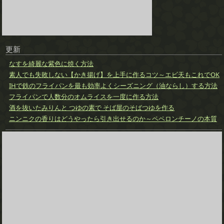
更新
なすを綺麗な紫色に焼く方法
素人でも失敗しない【かき揚げ】を上手に作るコツ～エビ天もこれでOK
IHで鉄のフライパンを最も効率よくシーズニング（油ならし）する方法
フライパンで人数分のオムライスを一度に作る方法
酒を抜いたみりんと つゆの素で そば屋のそばつゆを作る
ニンニクの香りはどうやったら引き出せるのか～ペペロンチーノの本質