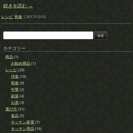
続きを読む
→
レシピ
,
和食
| 2017/12/10
検
索:
カテゴリー
商品
(1)
お勧め商品
(1)
レシピ
(29)
洋食
(10)
和食
(9)
中華
(2)
副菜
(4)
お茶
(3)
選び方
(31)
食品
(5)
キッチン家電
(7)
キッチン用品
(16)