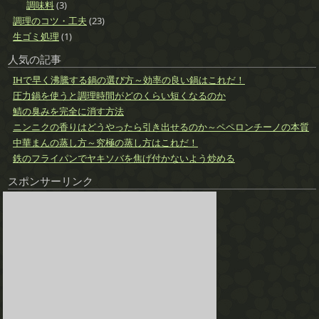
調味料
(3)
調理のコツ・工夫
(23)
生ゴミ処理
(1)
人気の記事
IHで早く沸騰する鍋の選び方～効率の良い鍋はこれだ！
圧力鍋を使うと調理時間がどのくらい短くなるのか
鯖の臭みを完全に消す方法
ニンニクの香りはどうやったら引き出せるのか～ペペロンチーノの本質
中華まんの蒸し方～究極の蒸し方はこれだ！
鉄のフライパンでヤキソバを焦げ付かないよう炒める
スポンサーリンク