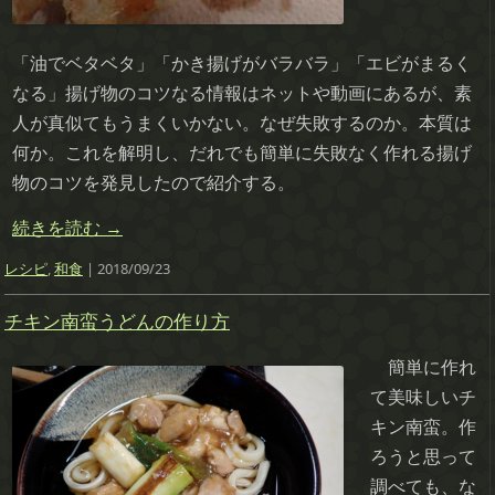
「油でベタベタ」「かき揚げがバラバラ」「エビがまるく
なる」揚げ物のコツなる情報はネットや動画にあるが、素
人が真似てもうまくいかない。なぜ失敗するのか。本質は
何か。これを解明し、だれでも簡単に失敗なく作れる揚げ
物のコツを発見したので紹介する。
続きを読む
→
レシピ
,
和食
| 2018/09/23
チキン南蛮うどんの作り方
簡単に作れ
て美味しいチ
キン南蛮。作
ろうと思って
調べても、な