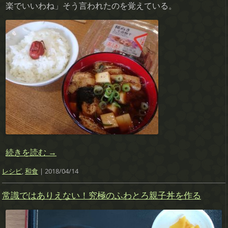
楽でいいわね」そう言われたのを覚えている。
続きを読む
→
レシピ
,
和食
| 2018/04/14
常識ではありえない！究極のふわとろ親子丼を作る