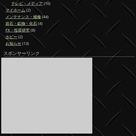
テレビ・メディア
(10)
マイホーム
(2)
メンテナンス・補修
(44)
岩石・鉱物・化石
(4)
FX・投資研究
(8)
ホビー
(2)
お知らせ
(13)
スポンサーリンク