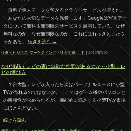
無料で個人データを預かるクラウドサービスが増えた。
「あなたの大切なデータを保管します」Googleは写真デー
タについて無料＆無制限のサービスを展開している。なぜ
無料なのか。なぜ無制限なのか。これにはれっきとしたウ
ラがある。
続きを読む
→
仕事・ビジネス
,
マーケティング
>
社会問題
,
ＩＴ
| 2015/07/05
なぜ液晶テレビの裏に無駄な空間があるのか～小型テレ
ビの選び方
１台大型テレビが入ったら次はパーソナルユースに小型
TVが売れるのではないか。ここではゲーム機やパソコンと
の親和性が求められるが、機能的に満足する小型TVが市場
にほとんどない。
続きを読む
→
仕事・ビジネス
,
マーケティング
,
家電
>
デザイン
,
レビュー
,
コンテンツ
,
Ｉ