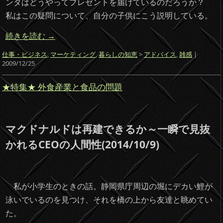
ンタはどうやってプレゼントを届けているのだろうか？
私はこの疑問について、自分の子供にこう説明している。
続きを読む
→
仕事・ビジネス
,
マーケティング
,
暮らしの知恵
>
アドバイス
,
雑感
|
2009/12/25
★特集★ 外食産業と食品の問題
マクドナルドは再建できるか～一瞬で見抜
かれるCEOの人間性(2014/10/9)
私が小学生のときの話。静岡県庁周辺の堀にデカい鯉が
泳いでいるのを見つけ、それを橋の上から友達と眺めてい
た。