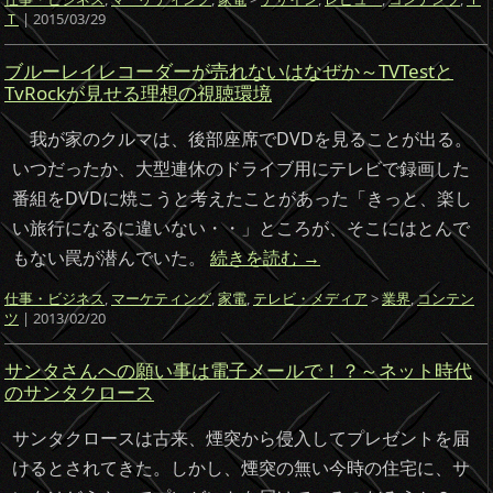
Ｔ
| 2015/03/29
ブルーレイレコーダーが売れないはなぜか～TVTestと
TvRockが見せる理想の視聴環境
我が家のクルマは、後部座席でDVDを見ることが出る。
いつだったか、大型連休のドライブ用にテレビで録画した
番組をDVDに焼こうと考えたことがあった「きっと、楽し
い旅行になるに違いない・・」ところが、そこにはとんで
もない罠が潜んでいた。
続きを読む
→
仕事・ビジネス
,
マーケティング
,
家電
,
テレビ・メディア
>
業界
,
コンテン
ツ
| 2013/02/20
サンタさんへの願い事は電子メールで！？～ネット時代
のサンタクロース
サンタクロースは古来、煙突から侵入してプレゼントを届
けるとされてきた。しかし、煙突の無い今時の住宅に、サ