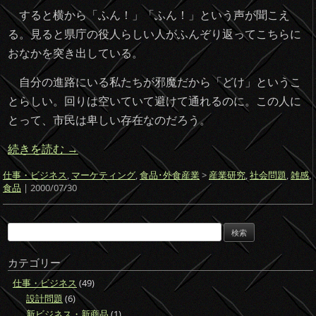
すると横から「ふん！」「ふん！」という声が聞こえ
る。見ると県庁の役人らしい人がふんぞり返ってこちらに
おなかを突き出している。
自分の進路にいる私たちが邪魔だから「どけ」というこ
とらしい。回りは空いていて避けて通れるのに。この人に
とって、市民は卑しい存在なのだろう。
続きを読む
→
仕事・ビジネス
,
マーケティング
,
食品･外食産業
>
産業研究
,
社会問題
,
雑感
,
食品
| 2000/07/30
検
索:
カテゴリー
仕事・ビジネス
(49)
設計問題
(6)
新ビジネス・新商品
(1)