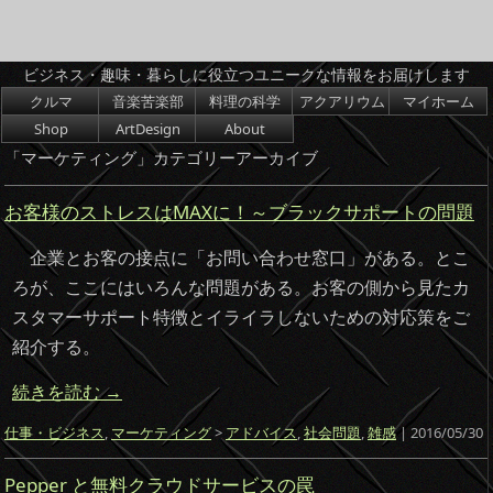
ビジネス・趣味・暮らしに役立つユニークな情報をお届けします
コンテンツへスキップ
クルマ
音楽苦楽部
料理の科学
アクアリウム
マイホーム
Shop
ArtDesign
About
「
マーケティング
」カテゴリーアーカイブ
お客様のストレスはMAXに！～ブラックサポートの問題
企業とお客の接点に「お問い合わせ窓口」がある。とこ
ろが、ここにはいろんな問題がある。お客の側から見たカ
スタマーサポート特徴とイライラしないための対応策をご
紹介する。
続きを読む
→
仕事・ビジネス
,
マーケティング
>
アドバイス
,
社会問題
,
雑感
| 2016/05/30
Pepper と無料クラウドサービスの罠